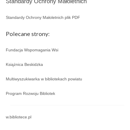
Standardy Ochrony Małoletnich
Regulamin
Regulamin korzystania ze zbiorów i usług GBP
Standardy Ochrony Małoletnich plik PDF
w Porąbce.
Galeria
Polecane strony:
Galeria 2026
Fundacja Wspomagania Wsi
Galeria 2025
Książnica Beskidzka
Galeria 2024
Multiwyszukiwarka w bibliotekach powiatu
Galeria 2023
Galeria 2022
Program Rozwoju Bibliotek
Galeria 2021
Galeria 2020
w.bibliotece.pl
Galeria 2019