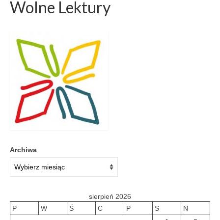
Wolne Lektury
Galeria 2018
Galeria 2017
O bibliotece
Historia
Misja
Wizja
Internet
Archiwa
Kontakt
Dane kontaktowe
sierpień 2026
Nota prawna
P
W
Ś
C
P
S
N