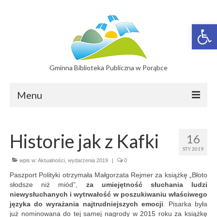
Otwórz 
Gminna Biblioteka Publiczna w Porąbce
Menu
Filie
Historie jak z Kafki
16
Filia w Bujakowie
STY 2019
Filia w Czańcu
wpis w:
Aktualności
,
wydarzenia 2019
|
0
Paszport Polityki otrzymała Małgorzata Rejmer za książkę „Błoto
Filia w Kobiernicach
słodsze niż miód”,
za umiejętność słuchania ludzi
niewysłuchanych i wytrwałość w poszukiwaniu właściwego
Katalog On-line
języka do wyrażania najtrudniejszych emocji
. Pisarka była
już nominowana do tej samej nagrody w 2015 roku za książkę