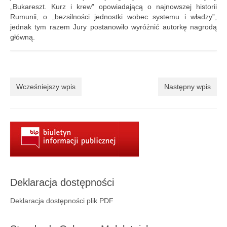
Aktualności
„Bukareszt. Kurz i krew” opowiadającą o najnowszej historii
Rumunii, o „bezsilności jednostki wobec systemu i władzy”,
Wydarzenia 2022
jednak tym razem Jury postanowiło wyróżnić autorkę nagrodą
główną.
wydarzenia 2021
wydarzenia 2020
wydarzenia 2019
Wcześniejszy wpis
Następny wpis
wydarzenia 2018
wydarzenia 2017
wydarzenia 2016
RODO
Deklaracja dostępności
Klauzula informacyjna
Deklaracja dostępności plik PDF
Polityka prywatności