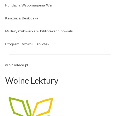
Regulamin
Fundacja Wspomagania Wsi
Regulamin korzystania ze zbiorów i usług GBP
Książnica Beskidzka
w Porąbce.
Galeria
Multiwyszukiwarka w bibliotekach powiatu
Galeria 2026
Program Rozwoju Bibliotek
Galeria 2025
Galeria 2024
w.bibliotece.pl
Galeria 2023
Wolne Lektury
Galeria 2022
Galeria 2021
Galeria 2020
Galeria 2019