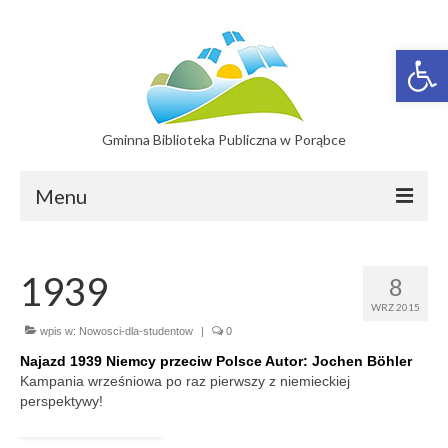
Otwórz 
Gminna Biblioteka Publiczna w Porąbce
Menu
Filie
1939
8
Filia w Bujakowie
WRZ 2015
Filia w Czańcu
wpis w:
Nowosci-dla-studentow
|
0
Najazd 1939 Niemcy przeciw Polsce Autor:
Jochen Böhler
Filia w Kobiernicach
Kampania wrześniowa po raz pierwszy z niemieckiej
perspektywy!
Katalog On-line