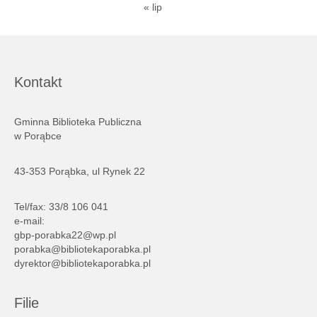
« lip
Kontakt
Gminna Biblioteka Publiczna
w Porąbce
43-353 Porąbka, ul Rynek 22
Tel/fax: 33/8 106 041
e-mail:
gbp-porabka22@wp.pl
porabka@bibliotekaporabka.pl
dyrektor@bibliotekaporabka.pl
Filie