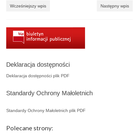
Aktualności
Wcześniejszy wpis
Następny wpis
Wydarzenia 2022
wydarzenia 2021
wydarzenia 2020
wydarzenia 2019
Deklaracja dostępności
wydarzenia 2018
Deklaracja dostępności plik PDF
wydarzenia 2017
wydarzenia 2016
Standardy Ochrony Małoletnich
RODO
Standardy Ochrony Małoletnich plik PDF
Klauzula informacyjna
Polecane strony:
Polityka prywatności