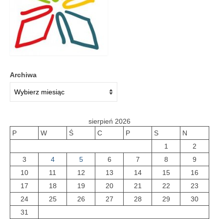
Galeria 2018
Galeria 2017
O bibliotece
Archiwa
Historia
Misja
Wizja
sierpień 2026
P
W
Ś
C
P
S
N
Internet
1
2
Kontakt
3
4
5
6
7
8
9
10
11
12
13
14
15
16
Dane kontaktowe
17
18
19
20
21
22
23
Nota prawna
24
25
26
27
28
29
30
31