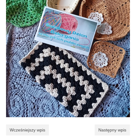
Galeria 2018
Galeria 2017
O bibliotece
Historia
Misja
Wizja
Internet
Kontakt
Dane kontaktowe
Nota prawna
Wcześniejszy wpis
Następny wpis