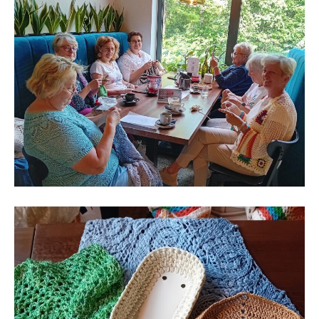
Regulamin
Regulamin korzystania ze zbiorów i usług GBP
w Porąbce.
Galeria
Galeria 2026
Galeria 2025
Galeria 2024
Galeria 2023
Galeria 2022
Galeria 2021
Galeria 2020
Galeria 2019