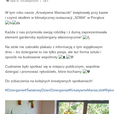
wpis w:
Uncategorized
|
0
Aktualności
Wydarzenia 2022
W
tym roku nasze „Kreatywne Maniaczki” świętowały przy kawie
i czymś słodkim w klimatycznej restauracji „SOMA” w Porąbce
wydarzenia 2021
Każda z nas przyniosła swoją robótkę i z dumą zaprezentowała
wydarzenia 2020
element garderoby wydziergany własnoręcznie!
wydarzenia 2019
Na stole nie zabrakło plakatu z informacją o tym wyjątkowym
dniu – bo dzierganie to nie tylko pasja, ale też forma sztuki i
wydarzenia 2018
sposób na budowanie wspólnoty
wydarzenia 2017
Cudownie było spotkać się w miejscu publicznym, wspólnie
dziergać i promować rękodzieło, które kochamy
wydarzenia 2016
Do zobaczenia na kolejnych kreatywnych spotkaniach!
RODO
#Dzierganie
#ŚwiatowyDzieńDziergania
#KreatywneManiaczki
#Rękod
Klauzula informacyjna
Polityka prywatności