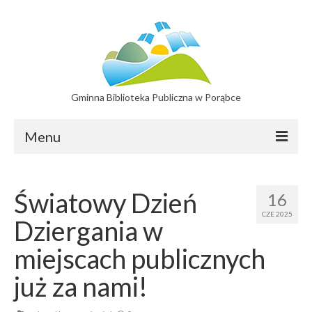
Gminna Biblioteka Publiczna w Porąbce
Menu
Filie
Światowy Dzień
16
Filia w Bujakowie
CZE 2025
Dziergania w
Filia w Czańcu
miejscach publicznych
Filia w Kobiernicach
już za nami!
Katalog On-line