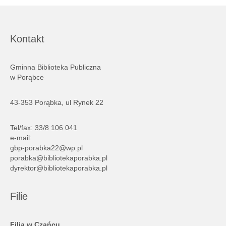
Kontakt
Gminna Biblioteka Publiczna
w Porąbce
43-353 Porąbka, ul Rynek 22
Tel/fax: 33/8 106 041
e-mail:
gbp-porabka22@wp.pl
porabka@bibliotekaporabka.pl
dyrektor@bibliotekaporabka.pl
Filie
Filia w Czańcu