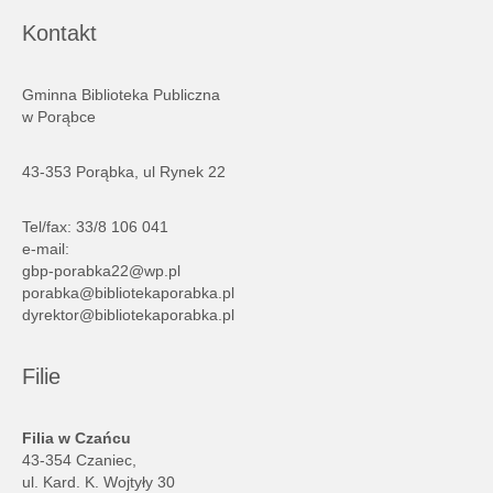
Kontakt
Gminna Biblioteka Publiczna
w Porąbce
43-353 Porąbka, ul Rynek 22
Tel/fax: 33/8 106 041
e-mail:
gbp-porabka22@wp.pl
porabka@bibliotekaporabka.pl
dyrektor@bibliotekaporabka.pl
Filie
Filia w Czańcu
43-354 Czaniec,
ul. Kard. K. Wojtyły 30