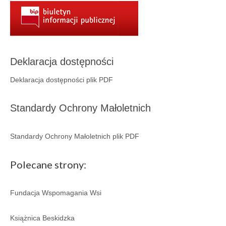
Aktualności
Wydarzenia 2022
wydarzenia 2021
Deklaracja dostępności
wydarzenia 2020
Deklaracja dostępności plik PDF
wydarzenia 2019
Standardy Ochrony Małoletnich
wydarzenia 2018
wydarzenia 2017
Standardy Ochrony Małoletnich plik PDF
wydarzenia 2016
Polecane strony:
RODO
Klauzula informacyjna
Fundacja Wspomagania Wsi
Polityka prywatności
Książnica Beskidzka