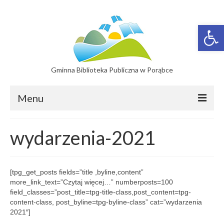
Otwórz 
Gminna Biblioteka Publiczna w Porąbce
Menu
Filie
wydarzenia-2021
Filia w Bujakowie
Filia w Czańcu
[tpg_get_posts fields=”title ,byline,content”
more_link_text=”Czytaj więcej…” numberposts=100
Filia w Kobiernicach
field_classes=”post_title=tpg-title-class,post_content=tpg-
content-class, post_byline=tpg-byline-class” cat=”wydarzenia
Katalog On-line
2021″]