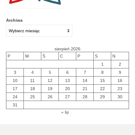
Galeria 2018
Archiwa
Galeria 2017
O bibliotece
Historia
sierpień 2026
P
W
Ś
C
P
S
N
Misja
1
2
Wizja
3
4
5
6
7
8
9
10
11
12
13
14
15
16
Internet
17
18
19
20
21
22
23
Kontakt
24
25
26
27
28
29
30
31
Dane kontaktowe
« lip
Nota prawna