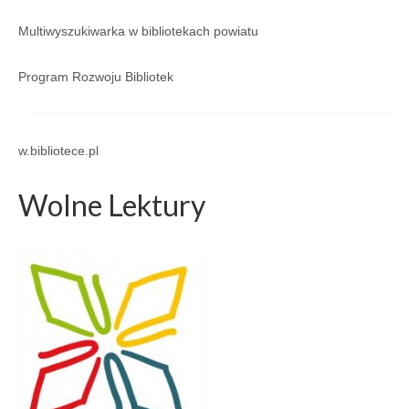
Regulamin
Multiwyszukiwarka w bibliotekach powiatu
Regulamin korzystania ze zbiorów i usług GBP
w Porąbce.
Program Rozwoju Bibliotek
Galeria
Galeria 2026
w.bibliotece.pl
Galeria 2025
Wolne Lektury
Galeria 2024
Galeria 2023
Galeria 2022
Galeria 2021
Galeria 2020
Galeria 2019