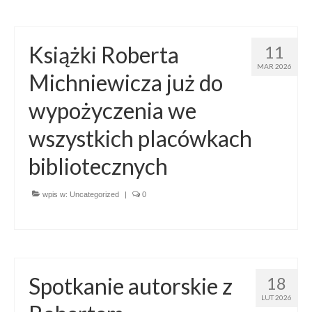
Regulamin
Regulamin korzystania ze zbiorów i usług GBP
Książki Roberta
11
w Porąbce.
MAR 2026
Michniewicza już do
Galeria
wypożyczenia we
Galeria 2026
wszystkich placówkach
Galeria 2025
bibliotecznych
Galeria 2024
Galeria 2023
wpis w:
Uncategorized
|
0
Galeria 2022
Galeria 2021
Galeria 2020
Spotkanie autorskie z
18
LUT 2026
Galeria 2019