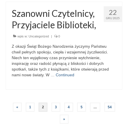
Szanowni Czytelnicy,
22
GRU 2025
Przyjaciele Biblioteki,
wpis w:
Uncategorized
|
0
Z okazji Świąt Bożego Narodzenia życzymy Państwu
chwil pełnych spokoju, ciepła i wzajemnej życzliwości.
Niech ten wyjątkowy czas przyniesie wytchnienie,
inspirację oraz radość płynącą z bliskości i dobrych
spotkań, także tych z książkami, które otwierają przed
nami nowe światy. W …
Continued
Stronicowanie
«
1
2
3
4
5
…
54
wpisów
»