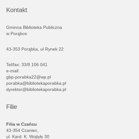
Kontakt
Gminna Biblioteka Publiczna
w Porąbce
43-353 Porąbka, ul Rynek 22
Tel/fax: 33/8 106 041
e-mail:
gbp-porabka22@wp.pl
porabka@bibliotekaporabka.pl
dyrektor@bibliotekaporabka.pl
Filie
Filia w Czańcu
43-354 Czaniec,
ul. Kard. K. Wojtyły 30