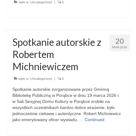
Aktualności
wpis w:
Uncategorized
|
0
Wydarzenia 2022
wydarzenia 2021
Spotkanie autorskie z
20
wydarzenia 2020
MAR 2026
Robertem
wydarzenia 2019
Michniewiczem
wydarzenia 2018
wydarzenia 2017
wpis w:
Uncategorized
|
0
wydarzenia 2016
Spotkanie autorskie zorganizowane przez Gminną
Bibliotekę Publiczną w Porąbce w dniu 19 marca 2026 r.
w Sali Sesyjnej Domu Kultury w Porąbce zrobiło na
RODO
wszystkich uczestnikach bardzo dobre wrażenie, było
jednocześnie ciekawe i autentyczne. Robert Michniewicz
Klauzula informacyjna
jako emerytowany oficer wywiadu, …
Continued
Polityka prywatności