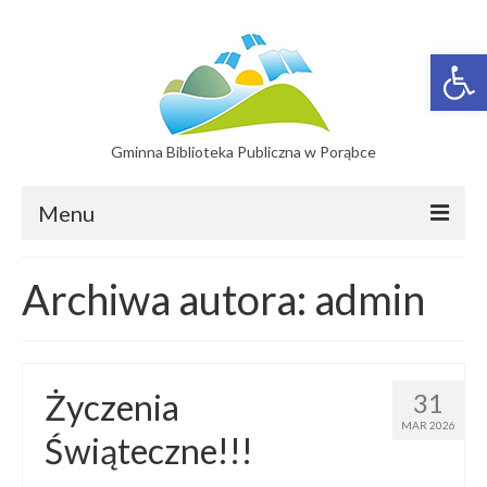
Otwórz 
Gminna Biblioteka Publiczna w Porąbce
Menu
Filie
Archiwa autora: admin
Filia w Bujakowie
Filia w Czańcu
Życzenia
31
Filia w Kobiernicach
MAR 2026
Świąteczne!!!
Katalog On-line