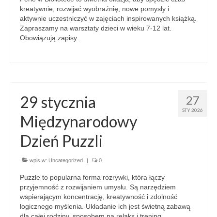
kreatywnie, rozwijać wyobraźnię, nowe pomysły i
aktywnie uczestniczyć w zajęciach inspirowanych książką.
Zapraszamy na warsztaty dzieci w wieku 7-12 lat.
Obowiązują zapisy.
29 stycznia
27
STY 2026
Międzynarodowy
Dzień Puzzli
wpis w:
Uncategorized
|
0
Puzzle to popularna forma rozrywki, która łączy
przyjemność z rozwijaniem umysłu. Są narzędziem
wspierającym koncentrację, kreatywność i zdolność
logicznego myślenia. Układanie ich jest świetną zabawą
dla całej rodziny, sposobem na relaks i trening