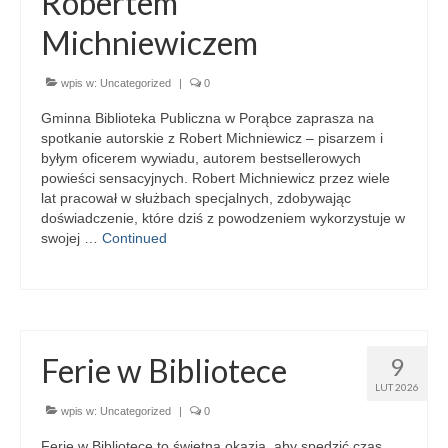
Robertem
Michniewiczem
Galeria 2018
Galeria 2017
wpis w:
Uncategorized
|
0
O bibliotece
Gminna Biblioteka Publiczna w Porąbce zaprasza na
spotkanie autorskie z Robert Michniewicz – pisarzem i
Historia
byłym oficerem wywiadu, autorem bestsellerowych
powieści sensacyjnych. Robert Michniewicz przez wiele
Misja
lat pracował w służbach specjalnych, zdobywając
doświadczenie, które dziś z powodzeniem wykorzystuje w
Wizja
swojej …
Continued
Internet
Kontakt
Ferie w Bibliotece
Dane kontaktowe
9
LUT 2026
Nota prawna
wpis w:
Uncategorized
|
0
Ferie w Bibliotece to świetna okazja, aby spędzić czas