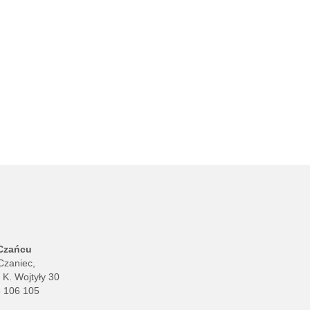
 Czańcu
Czaniec,
. K. Wojtyły 30
8 106 105