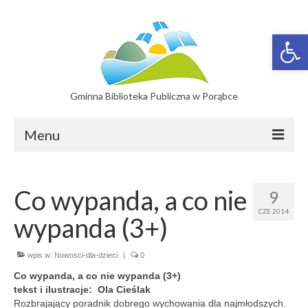
Otwórz 
Gminna Biblioteka Publiczna w Porąbce
Menu
Filie
Co wypanda, a co nie
9
Filia w Bujakowie
CZE 2014
wypanda (3+)
Filia w Czańcu
Filia w Kobiernicach
wpis w:
Nowosci-dla-dzieci
|
0
Co wypanda, a co nie wypanda (3+)
Katalog On-line
tekst i ilustracje: Ola Cieślak
Rozbrajający poradnik dobrego wychowania dla najmłodszych.