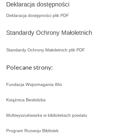
Regulamin
Deklaracja dostępności
Deklaracja dostępności plik PDF
Regulamin korzystania ze zbiorów i usług GBP
w Porąbce.
Standardy Ochrony Małoletnich
Galeria
Galeria 2026
Standardy Ochrony Małoletnich plik PDF
Galeria 2025
Polecane strony:
Galeria 2024
Fundacja Wspomagania Wsi
Galeria 2023
Galeria 2022
Książnica Beskidzka
Galeria 2021
Multiwyszukiwarka w bibliotekach powiatu
Galeria 2020
Program Rozwoju Bibliotek
Galeria 2019