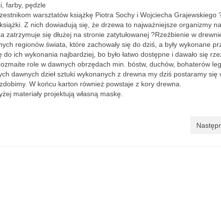
i, farby, pędzle
estnikom warsztatów książkę Piotra Sochy i Wojciecha Grajewskiego 
siążki. Z nich dowiadują się, że drzewa to najważniejsze organizmy na
a zatrzymuje się dłużej na stronie zatytułowanej ?Rzeźbienie w drewni
nych regionów świata, które zachowały się do dziś, a były wykonane pr
 ich wykonania najbardziej, bo było łatwo dostępne i dawało się rze
rozmaite role w dawnych obrzędach min. bóstw, duchów, bohaterów le
tych dawnych dzieł sztuki wykonanych z drewna my dziś postaramy się
 ozdobimy. W końcu karton również powstaje z kory drewna.
żej materiały projektują własną maskę.
Następn