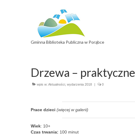
Gminna Biblioteka Publiczna w Porąbce
Drzewa – praktyczne
wpis w:
Aktualności
,
wydarzenia 2018
|
0
Prace dzieci
(więcej w galerii)
Wiek
: 10+
Czas trwania:
100 minut