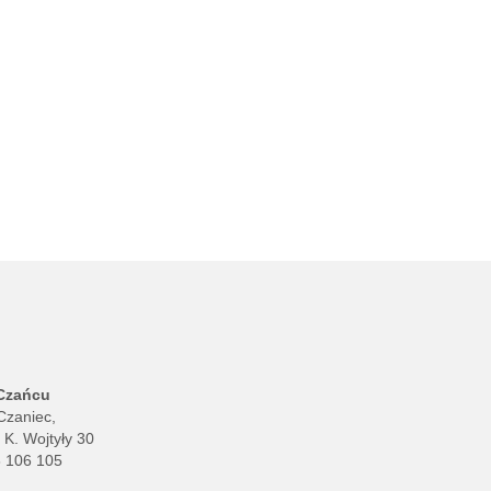
 Czańcu
Czaniec,
. K. Wojtyły 30
8 106 105