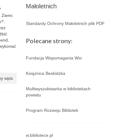
Małoletnich
?
 Ziemi.
e?.
Standardy Ochrony Małoletnich plik PDF
zez
źbić
Polecane strony:
gend,
 wykonać
Fundacja Wspomagania Wsi
Książnica Beskidzka
y wpis
Multiwyszukiwarka w bibliotekach
powiatu
Program Rozwoju Bibliotek
w.bibliotece.pl