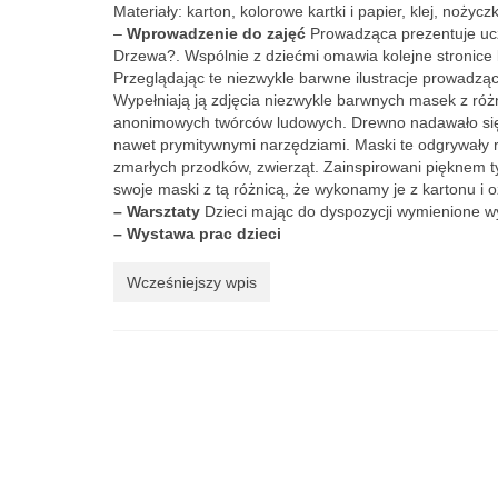
Materiały: karton, kolorowe kartki i papier, klej, nożyczk
–
Wprowadzenie do zajęć
Prowadząca prezentuje ucz
Drzewa?. Wspólnie z dziećmi omawia kolejne stronice k
Przeglądając te niezwykle barwne ilustracje prowadząc
Wypełniają ją zdjęcia niezwykle barwnych masek z róż
anonimowych twórców ludowych. Drewno nadawało się do
nawet prymitywnymi narzędziami. Maski te odgrywały 
zmarłych przodków, zwierząt. Zainspirowani pięknem 
swoje maski z tą różnicą, że wykonamy je z kartonu i
– Warsztaty
Dzieci mając do dyspozycji wymienione wy
– Wystawa prac dzieci
Wcześniejszy wpis