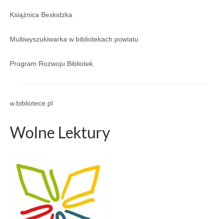
Regulamin
Książnica Beskidzka
Regulamin korzystania ze zbiorów i usług GBP
w Porąbce.
Multiwyszukiwarka w bibliotekach powiatu
Galeria
Program Rozwoju Bibliotek
Galeria 2026
Galeria 2025
w.bibliotece.pl
Galeria 2024
Wolne Lektury
Galeria 2023
Galeria 2022
Galeria 2021
Galeria 2020
Galeria 2019