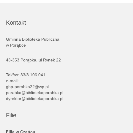
Kontakt
Gminna Biblioteka Publiczna
w Porąbce
43-353 Porąbka, ul Rynek 22
Tel/fax: 33/8 106 041
e-mail:
gbp-porabka22@wp.pl
porabka@bibliotekaporabka.pl
dyrektor@bibliotekaporabka.pl
Filie
Filia w Czańcu