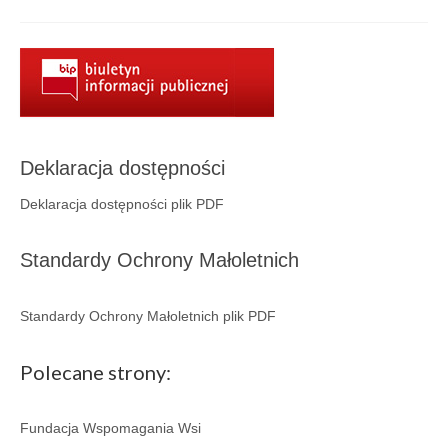
Aktualności
Wydarzenia 2022
wydarzenia 2021
wydarzenia 2020
Deklaracja dostępności
wydarzenia 2019
Deklaracja dostępności plik PDF
wydarzenia 2018
wydarzenia 2017
Standardy Ochrony Małoletnich
wydarzenia 2016
Standardy Ochrony Małoletnich plik PDF
RODO
Polecane strony:
Klauzula informacyjna
Polityka prywatności
Fundacja Wspomagania Wsi