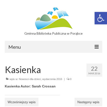
Otwórz 
Gminna Biblioteka Publiczna w Porąbce
Menu
Filie
Kasienka
22
Filia w Bujakowie
MAR 2016
Filia w Czańcu
wpis w:
Nowosci-dla-dzieci
,
wydarzenia 2016
|
0
Kasienka Autor: Sarah Crossan
Filia w Kobiernicach
Katalog On-line
Wcześniejszy wpis
Następny wpis