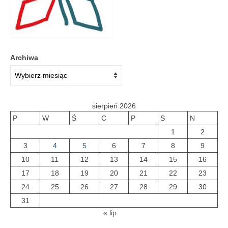
Galeria 2018
Galeria 2017
Archiwa
O bibliotece
Historia
Misja
sierpień 2026
P
W
Ś
C
P
S
N
Wizja
1
2
Internet
3
4
5
6
7
8
9
10
11
12
13
14
15
16
Kontakt
17
18
19
20
21
22
23
Dane kontaktowe
24
25
26
27
28
29
30
31
Nota prawna
« lip