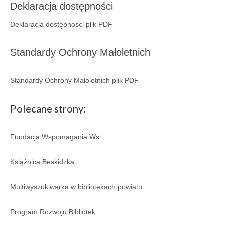
Deklaracja dostępności
Galeria 2018
Deklaracja dostępności plik PDF
Galeria 2017
Standardy Ochrony Małoletnich
O bibliotece
Historia
Standardy Ochrony Małoletnich plik PDF
Misja
Polecane strony:
Wizja
Fundacja Wspomagania Wsi
Internet
Kontakt
Książnica Beskidzka
Dane kontaktowe
Multiwyszukiwarka w bibliotekach powiatu
Nota prawna
Program Rozwoju Bibliotek