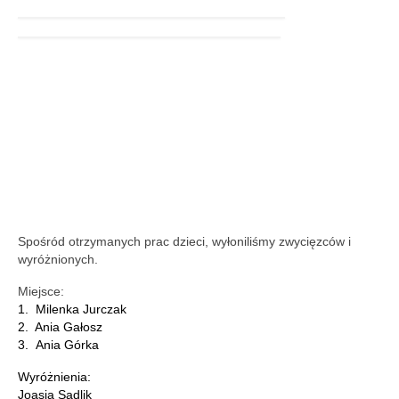
Aktualności
Wydarzenia 2022
wydarzenia 2021
wydarzenia 2020
wydarzenia 2019
wydarzenia 2018
wydarzenia 2017
Spośród otrzymanych prac dzieci, wyłoniliśmy zwycięzców i
wyróżnionych.
wydarzenia 2016
Miejsce:
RODO
1. Milenka Jurczak
2. Ania Gałosz
Klauzula informacyjna
3. Ania Górka
Polityka prywatności
Wyróżnienia:
Joasia Sadlik