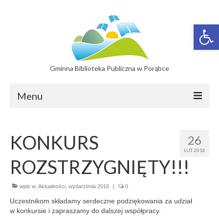
Otwórz 
Gminna Biblioteka Publiczna w Porąbce
Menu
Filie
KONKURS
26
Filia w Bujakowie
LUT 2016
ROZSTRZYGNIĘTY!!!
Filia w Czańcu
Filia w Kobiernicach
wpis w:
Aktualności
,
wydarzenia 2016
|
0
Uczestnikom składamy serdeczne podziękowania za udział
Katalog On-line
w konkursie i zapraszamy do dalszej współpracy.