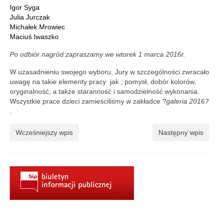
Regulamin
Igor Syga
Julia Jurczak
Regulamin korzystania ze zbiorów i usług GBP
Michałek Mrowiec
w Porąbce.
Maciuś Iwaszko
Po odbiór nagród zapraszamy we wtorek 1 marca 2016r.
Galeria
W uzasadnieniu swojego wyboru, Jury w szczególności zwracało
Galeria 2026
uwagę na takie elementy pracy jak ; pomysł, dobór kolorów,
oryginalność, a także staranność i samodzielność wykonania.
Galeria 2025
Wszystkie prace dzieci zamieściliśmy w zakładce ?
galeria 2016?
.
Galeria 2024
Wcześniejszy wpis
Następny wpis
Galeria 2023
Galeria 2022
Galeria 2021
Galeria 2020
Galeria 2019