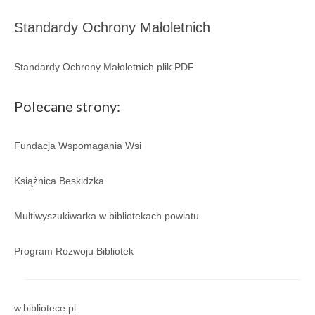
Regulamin
Standardy Ochrony Małoletnich
Regulamin korzystania ze zbiorów i usług GBP
w Porąbce.
Standardy Ochrony Małoletnich plik PDF
Galeria
Polecane strony:
Galeria 2026
Galeria 2025
Fundacja Wspomagania Wsi
Galeria 2024
Książnica Beskidzka
Galeria 2023
Multiwyszukiwarka w bibliotekach powiatu
Galeria 2022
Program Rozwoju Bibliotek
Galeria 2021
Galeria 2020
w.bibliotece.pl
Galeria 2019