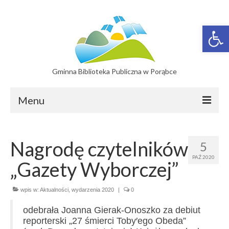
Otwórz 
Gminna Biblioteka Publiczna w Porąbce
Menu
Filie
Nagrodę czytelników
5
Filia w Bujakowie
PAŹ 2020
„Gazety Wyborczej”
Filia w Czańcu
Filia w Kobiernicach
wpis w:
Aktualności
,
wydarzenia 2020
|
0
odebrała Joanna Gierak-Onoszko za debiut
Katalog On-line
reporterski „27 śmierci Toby′ego Obeda”