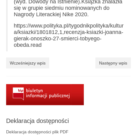
(wyd. Dowody na Istnienie).Książka znalazła
Aktualności
się w grupie siedmiu nominowanych do
Nagrody Literackiej Nike 2020.
Wydarzenia 2022
https://www.polityka.pl/tygodnikpolityka/kultur
wydarzenia 2021
a/ksiazki/1801812,1,recenzja-ksiazki-joanna-
gierak-onoszko-27-smierci-tobyego-
wydarzenia 2020
obeda.read
wydarzenia 2019
Wcześniejszy wpis
Następny wpis
wydarzenia 2018
wydarzenia 2017
wydarzenia 2016
RODO
Klauzula informacyjna
Deklaracja dostępności
Polityka prywatności
Deklaracja dostępności plik PDF