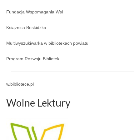
Regulamin
Fundacja Wspomagania Wsi
Regulamin korzystania ze zbiorów i usług GBP
w Porąbce.
Książnica Beskidzka
Galeria
Multiwyszukiwarka w bibliotekach powiatu
Galeria 2026
Program Rozwoju Bibliotek
Galeria 2025
Galeria 2024
w.bibliotece.pl
Galeria 2023
Galeria 2022
Wolne Lektury
Galeria 2021
Galeria 2020
Galeria 2019