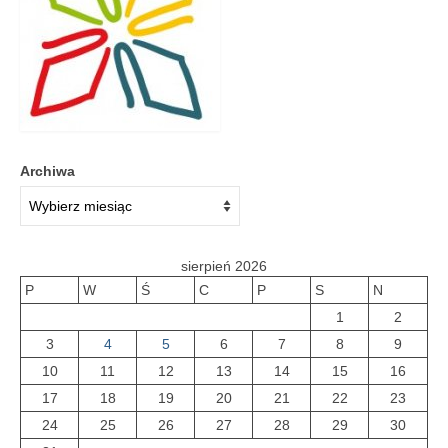
Galeria 2018
Galeria 2017
O bibliotece
Historia
Archiwa
Misja
Wizja
sierpień 2026
Internet
P
W
Ś
C
P
S
N
1
2
Kontakt
3
4
5
6
7
8
9
Dane kontaktowe
10
11
12
13
14
15
16
17
18
19
20
21
22
23
Nota prawna
24
25
26
27
28
29
30