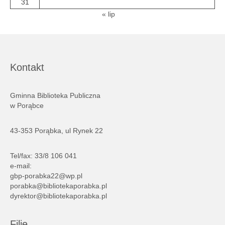
31
« lip
Kontakt
Gminna Biblioteka Publiczna
w Porąbce
43-353 Porąbka, ul Rynek 22
Tel/fax: 33/8 106 041
e-mail:
gbp-porabka22@wp.pl
porabka@bibliotekaporabka.pl
dyrektor@bibliotekaporabka.pl
Filie