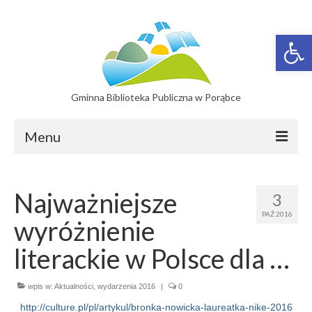
Otwórz 
Gminna Biblioteka Publiczna w Porąbce
Menu
Filie
Najważniejsze
3
Filia w Bujakowie
PAŹ 2016
wyróżnienie
Filia w Czańcu
literackie w Polsce dla …
Filia w Kobiernicach
wpis w:
Katalog On-line
Aktualności
,
wydarzenia 2016
|
0
http://culture.pl/pl/artykul/bronka-nowicka-laureatka-nike-2016