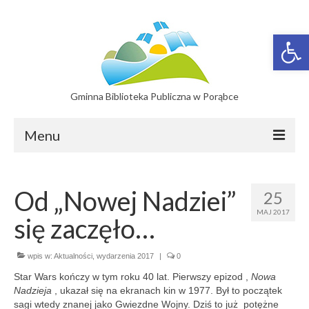
Otwórz 
Gminna Biblioteka Publiczna w Porąbce
Menu
Filie
Od „Nowej Nadziei”
25
Filia w Bujakowie
MAJ 2017
się zaczęło…
Filia w Czańcu
Filia w Kobiernicach
wpis w:
Aktualności
,
wydarzenia 2017
|
0
Star Wars kończy w tym roku 40 lat. Pierwszy epizod ,
Nowa
Katalog On-line
Nadzieja
, ukazał się na ekranach kin w 1977. Był to początek
sagi wtedy znanej jako Gwiezdne Wojny. Dziś to już potężne