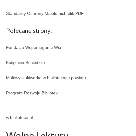
Regulamin
Standardy Ochrony Małoletnich plik PDF
Regulamin korzystania ze zbiorów i usług GBP
w Porąbce.
Polecane strony:
Galeria
Galeria 2026
Fundacja Wspomagania Wsi
Galeria 2025
Książnica Beskidzka
Galeria 2024
Multiwyszukiwarka w bibliotekach powiatu
Galeria 2023
Program Rozwoju Bibliotek
Galeria 2022
Galeria 2021
w.bibliotece.pl
Galeria 2020
Wolne Lektury
Galeria 2019