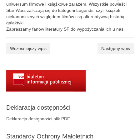
Aktualności
uniwersum filmowe i książkowe zarazem. Wszystkie powieści
Star Wars zaliczają się do kategorii Legends, czyli książek
Wydarzenia 2022
niekanonicznych względem filmów i są alternatywną historią
galaktyki.
wydarzenia 2021
Zapraszamy fanów literatury SF do wypożyczania ich u nas.
wydarzenia 2020
Wcześniejszy wpis
Następny wpis
wydarzenia 2019
wydarzenia 2018
wydarzenia 2017
wydarzenia 2016
RODO
Deklaracja dostępności
Klauzula informacyjna
Deklaracja dostępności plik PDF
Polityka prywatności
Standardy Ochrony Małoletnich