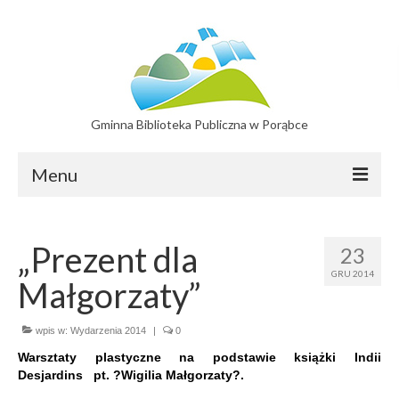
Gminna Biblioteka Publiczna w Porąbce
Menu
Filie
„Prezent dla
23
Filia w Bujakowie
GRU 2014
Małgorzaty”
Filia w Czańcu
Filia w Kobiernicach
wpis w:
Wydarzenia 2014
|
0
Warsztaty plastyczne na podstawie książki Indii
Katalog On-line
Desjardins
pt. ?Wigilia Małgorzaty?.