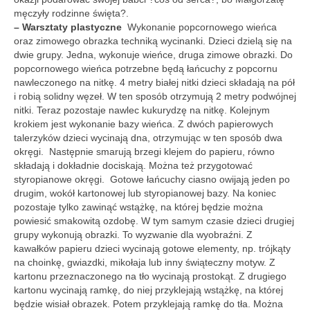
męczyły rodzinne święta?.
Galeria 2018
– Warsztaty plastyczne
Wykonanie popcornowego wieńca
oraz zimowego obrazka techniką wycinanki. Dzieci dzielą się na
Galeria 2017
dwie grupy. Jedna, wykonuje wieńce, druga zimowe obrazki. Do
popcornowego wieńca potrzebne będą łańcuchy z popcornu
O bibliotece
nawleczonego na nitkę. 4 metry białej nitki dzieci składają na pół
i robią solidny węzeł. W ten sposób otrzymują 2 metry podwójnej
Historia
nitki. Teraz pozostaje nawlec kukurydzę na nitkę. Kolejnym
krokiem jest wykonanie bazy wieńca. Z dwóch papierowych
Misja
talerzyków dzieci wycinają dna, otrzymując w ten sposób dwa
okręgi. Następnie smarują brzegi klejem do papieru, równo
Wizja
składają i dokładnie dociskają. Można też przygotować
styropianowe okręgi. Gotowe łańcuchy ciasno owijają jeden po
Internet
drugim, wokół kartonowej lub styropianowej bazy. Na koniec
pozostaje tylko zawinąć wstążkę, na której będzie można
powiesić smakowitą ozdobę. W tym samym czasie dzieci drugiej
Kontakt
grupy wykonują obrazki. To wyzwanie dla wyobraźni. Z
kawałków papieru dzieci wycinają gotowe elementy, np. trójkąty
Dane kontaktowe
na choinkę, gwiazdki, mikołaja lub inny świąteczny motyw. Z
kartonu przeznaczonego na tło wycinają prostokąt. Z drugiego
Nota prawna
kartonu wycinają ramkę, do niej przyklejają wstążkę, na której
będzie wisiał obrazek. Potem przyklejają ramkę do tła. Można