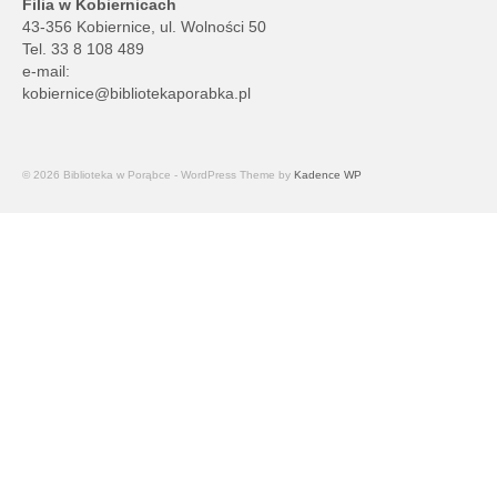
Filia w Kobiernicach
43-356 Kobiernice, ul. Wolności 50
Tel. 33 8 108 489
e-mail:
kobiernice@bibliotekaporabka.pl
© 2026 Biblioteka w Porąbce - WordPress Theme by
Kadence WP