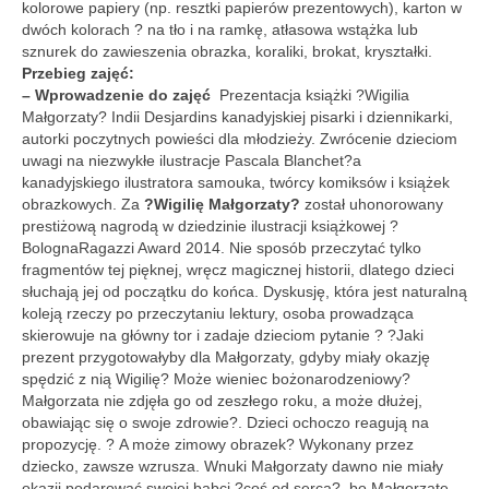
kolorowe papiery (np. resztki papierów prezentowych), karton w
Regulamin
dwóch kolorach ? na tło i na ramkę, atłasowa wstążka lub
sznurek do zawieszenia obrazka, koraliki, brokat, kryształki.
Regulamin korzystania ze zbiorów i usług GBP
Przebieg zajęć:
w Porąbce.
– Wprowadzenie do zajęć
Prezentacja książki ?Wigilia
Małgorzaty? Indii Desjardins kanadyjskiej pisarki i dziennikarki,
Galeria
autorki poczytnych powieści dla młodzieży. Zwrócenie dzieciom
uwagi na niezwykłe ilustracje Pascala Blanchet?a
Galeria 2026
kanadyjskiego ilustratora samouka, twórcy komiksów i książek
obrazkowych. Za
?Wigilię Małgorzaty?
został uhonorowany
Galeria 2025
prestiżową nagrodą w dziedzinie ilustracji książkowej ?
BolognaRagazzi Award 2014. Nie sposób przeczytać tylko
Galeria 2024
fragmentów tej pięknej, wręcz magicznej historii, dlatego dzieci
słuchają jej od początku do końca. Dyskusję, która jest naturalną
Galeria 2023
koleją rzeczy po przeczytaniu lektury, osoba prowadząca
skierowuje na główny tor i zadaje dzieciom pytanie ? ?Jaki
Galeria 2022
prezent przygotowałyby dla Małgorzaty, gdyby miały okazję
spędzić z nią Wigilię? Może wieniec bożonarodzeniowy?
Galeria 2021
Małgorzata nie zdjęła go od zeszłego roku, a może dłużej,
obawiając się o swoje zdrowie?. Dzieci ochoczo reagują na
Galeria 2020
propozycję. ? A może zimowy obrazek? Wykonany przez
dziecko, zawsze wzrusza. Wnuki Małgorzaty dawno nie miały
Galeria 2019
okazji podarować swojej babci ?coś od serca?, bo Małgorzatę