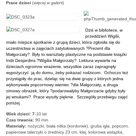
Aktualności
Prace dzieci
(
więcej w galerii
)
Wydarzenia 2022
wydarzenia 2021
Dziś w bibliotece, w
przeddzień Wigilii,
wydarzenia 2020
miało miejsce spotkanie z grupą dzieci, która zgłosiła się do
uczestnictwa w zajęciach zatytułowanych ?Prezent dla
wydarzenia 2019
Małgorzaty?. Były to warsztaty plastyczne na podstawie książki
Indii Desjardins ?Wigilia Małgorzaty?. Lektura wywarła na
wydarzenia 2018
dzieciach ogromne wrażenie, wszystkie zaraz zapragnęły
wypożyczyć ją do domu, żeby pokazać rodzicom. Ochoczo też
wydarzenia 2017
przystąpiły do prac, dzieląc się na dwie grupy z których jedna
wykonywała popcornowy wieniec ?dla Małgorzaty, a druga
wydarzenia 2016
zimowy obrazek, który ?podarowałyby Małgorzacie gdyby były
jej wnukami?. Prace wyszły pięknie. Szczegóły przebiegu zajęć
RODO
poniżej.
Wiek dzieci: 7
Klauzula informacyjna
-10 lat
Czas trwania:
90 min.
Materiały:
nożyczki, biała nitka (kordonek), gruba igła, popcorn,
Polityka prywatności
papierowe talerzyki o średnicy 23 cm, klej, kolorowa wstążka,