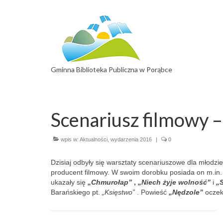
Gminna Biblioteka Publiczna w Porąbce
Scenariusz filmowy –
wpis w:
Aktualności
,
wydarzenia 2016
|
0
Dzisiaj odbyły się warsztaty scenariuszowe dla młodzi
producent filmowy. W swoim dorobku posiada on m.in.
ukazały się
„Chmurołap”
,
„Niech żyje wolność”
i
„
Barańskiego pt.
„Księstwo”
. Powieść
„Nędzole”
oczeku