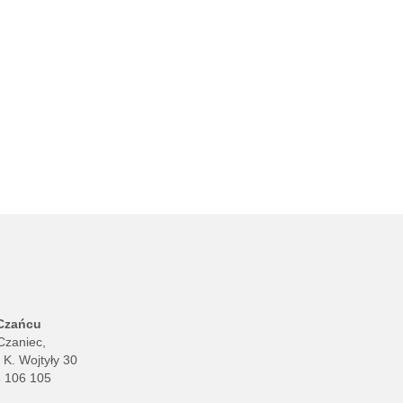
 Czańcu
Czaniec,
. K. Wojtyły 30
8 106 105