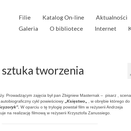
Filie
Katalog On-line
Aktualności
Galeria
O bibliotece
Internet
 sztuka tworzenia
eży. Prowadzącym zajęcia był pan Zbigniew Masternak – pisarz , scenar
 autobiograficzny cykl powieściowy
„
Księstwo
„
, w obrębie którego do 
Scyzoryk”.
W oparciu o tę trylogię powstał film w reżyserii Andrzeja
je na realizację filmową w reżyserii Krzysztofa Zanussiego.