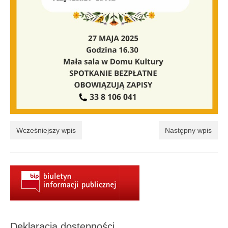
Regulamin
Regulamin korzystania ze zbiorów i usług GBP
w Porąbce.
Galeria
Galeria 2026
Galeria 2025
Galeria 2024
Wcześniejszy wpis
Następny wpis
Galeria 2023
Galeria 2022
Galeria 2021
Galeria 2020
Galeria 2019
Deklaracja dostępności