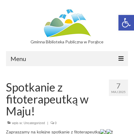
Otwórz 
Gminna Biblioteka Publiczna w Porąbce
Menu
Filie
Spotkanie z
7
Filia w Bujakowie
MAJ 2025
fitoterapeutką w
Filia w Czańcu
Maju!
Filia w Kobiernicach
wpis w:
Katalog On-line
Uncategorized
|
0
Zapraszamy na kolejne spotkanie z fitoterapeutką