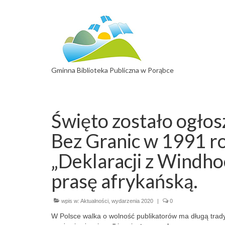
Gminna Biblioteka Publiczna w Porąbce
Święto zostało ogło
Bez Granic w 1991 ro
„Deklaracji z Windhoe
prasę afrykańską.
wpis w:
Aktualności
,
wydarzenia 2020
|
0
W Polsce walka o wolność publikatorów ma długą trady