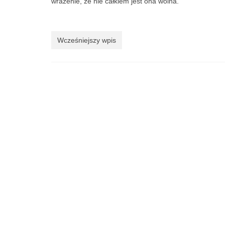
wrażenie, że nie całkiem jest ona wolna.
Wcześniejszy wpis