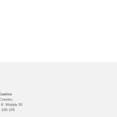
 Czańcu
Czaniec,
. K. Wojtyły 30
8 106 105