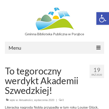
Otwórz 
Gminna Biblioteka Publiczna w Porąbce
Menu
Filie
To tegoroczny
19
Filia w Bujakowie
PAŹ 2020
werdykt Akademii
Filia w Czańcu
Szwedzkiej!
Filia w Kobiernicach
wpis w:
Katalog On-line
Aktualności
,
wydarzenia 2020
|
0
Literacka nagroda Nobla przypadła w tym roku Louise Glück,