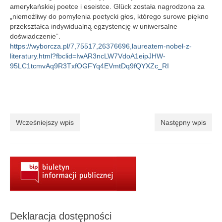
Aktualności
amerykańskiej poetce i eseistce. Glück została nagrodzona za
„niemożliwy do pomylenia poetycki głos, którego surowe piękno
Wydarzenia 2022
przekształca indywidualną egzystencję w uniwersalne
doświadczenie”.
wydarzenia 2021
https://wyborcza.pl/7,75517,26376696,laureatem-nobel-z-
literatury.html?fbclid=IwAR3ncLW7VdoA1eipJHW-
wydarzenia 2020
95LC1tcmvAq9R3TxfOGFYq4EVmtDq9fQYXZc_RI
wydarzenia 2019
wydarzenia 2018
Wcześniejszy wpis
Następny wpis
wydarzenia 2017
wydarzenia 2016
RODO
Klauzula informacyjna
Polityka prywatności
Deklaracja dostępności