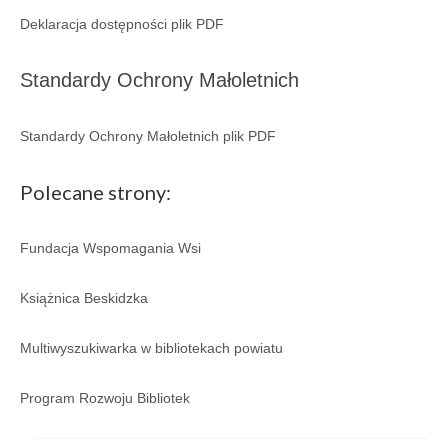
Regulamin
Deklaracja dostępności plik PDF
Regulamin korzystania ze zbiorów i usług GBP
w Porąbce.
Standardy Ochrony Małoletnich
Galeria
Standardy Ochrony Małoletnich plik PDF
Galeria 2026
Polecane strony:
Galeria 2025
Galeria 2024
Fundacja Wspomagania Wsi
Galeria 2023
Książnica Beskidzka
Galeria 2022
Multiwyszukiwarka w bibliotekach powiatu
Galeria 2021
Program Rozwoju Bibliotek
Galeria 2020
Galeria 2019