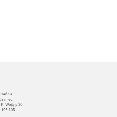
 Czańcu
Czaniec,
. K. Wojtyły 30
8 106 105