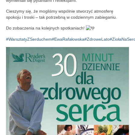
wymieniali się pytaniami i refleksjami.
Regulamin
Cieszymy się, że mogliśmy wspólnie stworzyć atmosferę
Regulamin korzystania ze zbiorów i usług GBP
spokoju i troski – tak potrzebną w codziennym zabieganiu.
w Porąbce.
Do zobaczenia na kolejnych spotkaniach!
Galeria
#WarsztatyZSerduchem
#EwaRafałowska
#ZdroweLato
#ZiołaNaSer
Galeria 2026
Galeria 2025
Galeria 2024
Galeria 2023
Galeria 2022
Galeria 2021
Galeria 2020
Galeria 2019