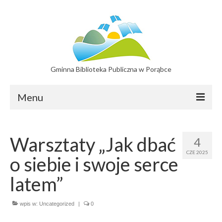
Gminna Biblioteka Publiczna w Porąbce
Menu
Filie
Warsztaty „Jak dbać
4
Filia w Bujakowie
CZE 2025
o siebie i swoje serce
Filia w Czańcu
latem”
Filia w Kobiernicach
wpis w:
Katalog On-line
Uncategorized
|
0