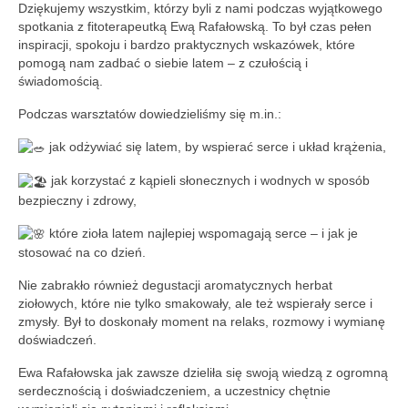
Aktualności
Dziękujemy wszystkim, którzy byli z nami podczas wyjątkowego
spotkania z fitoterapeutką Ewą Rafałowską. To był czas pełen
Wydarzenia 2022
inspiracji, spokoju i bardzo praktycznych wskazówek, które
pomogą nam zadbać o siebie latem – z czułością i
wydarzenia 2021
świadomością.
Podczas warsztatów dowiedzieliśmy się m.in.:
wydarzenia 2020
j
ak odżywiać się latem, by wspierać serce i układ krążenia,
wydarzenia 2019
jak korzystać z kąpieli słonecznych i wodnych w sposób
wydarzenia 2018
bezpieczny i zdrowy,
wydarzenia 2017
które zioła latem najlepiej wspomagają serce – i jak je
stosować na co dzień.
wydarzenia 2016
Nie zabrakło również degustacji aromatycznych herbat
ziołowych, które nie tylko smakowały, ale też wspierały serce i
RODO
zmysły. Był to doskonały moment na relaks, rozmowy i wymianę
doświadczeń.
Klauzula informacyjna
Ewa Rafałowska jak zawsze dzieliła się swoją wiedzą z ogromną
Polityka prywatności
serdecznością i doświadczeniem, a uczestnicy chętnie