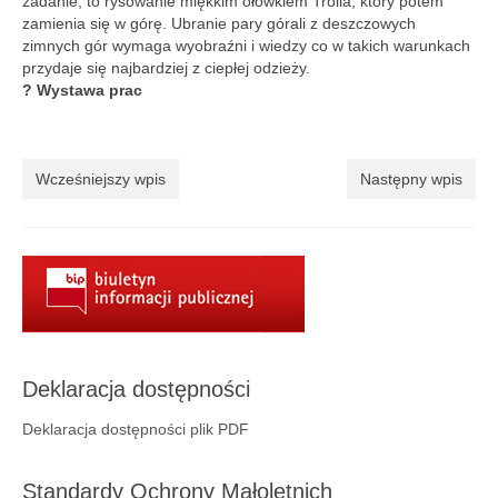
zadanie, to rysowanie miękkim ołówkiem Trolla, który potem
zamienia się w górę. Ubranie pary górali z deszczowych
Galeria 2018
zimnych gór wymaga wyobraźni i wiedzy co w takich warunkach
przydaje się najbardziej z ciepłej odzieży.
Galeria 2017
? Wystawa prac
O bibliotece
Historia
Wcześniejszy wpis
Następny wpis
Misja
Wizja
Internet
Kontakt
Deklaracja dostępności
Dane kontaktowe
Deklaracja dostępności plik PDF
Nota prawna
Standardy Ochrony Małoletnich