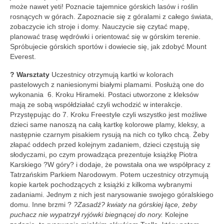
Regulamin
może nawet yeti! Poznacie tajemnice górskich lasów i roślin
rosnących w górach. Zapoznacie się z góralami z całego świata,
Regulamin korzystania ze zbiorów i usług GBP
zobaczycie ich stroje i domy. Nauczycie się czytać mapę,
w Porąbce.
planować trasę wędrówki i orientować się w górskim terenie.
Spróbujecie górskich sportów i dowiecie się, jak zdobyć Mount
Galeria
Everest.
? Warsztaty
Uczestnicy otrzymują kartki w kolorach
Galeria 2026
pastelowych z naniesionymi białymi plamami. Posłużą one do
wykonania 6. Kroku Hirameki. Postaci utworzone z kleksów
Galeria 2025
mają ze sobą współdziałać czyli wchodzić w interakcje.
Przystępując do 7. Kroku Freestyle czyli wszystko jest możliwe
Galeria 2024
dzieci same nanoszą na całą kartkę kolorowe plamy, kleksy, a
następnie czarnym pisakiem rysują na nich co tylko chcą. Żeby
Galeria 2023
złapać oddech przed kolejnym zadaniem, dzieci częstują się
słodyczami, po czym prowadząca prezentuje książkę Piotra
Galeria 2022
Karskiego ?W góry? i dodaje, że powstała ona we współpracy z
Tatrzańskim Parkiem Narodowym. Potem uczestnicy otrzymują
Galeria 2021
kopie kartek pochodzących z książki z kilkoma wybranymi
zadaniami. Jednym z nich jest narysowanie swojego góralskiego
Galeria 2020
domu. Inne brzmi ?
?Zasadź? kwiaty na górskiej łące, żeby
puchacz nie wypatrzył ryjówki biegnącej do nory.
Kolejne
Galeria 2019