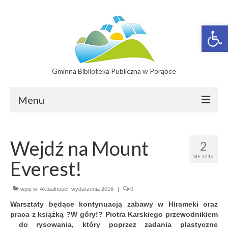
Otwórz 
Gminna Biblioteka Publiczna w Porąbce
Menu
Filie
Wejdź na Mount
2
Filia w Bujakowie
SIE 2016
Everest!
Filia w Czańcu
Filia w Kobiernicach
wpis w:
Aktualności
,
wydarzenia 2016
|
0
Warsztaty będące kontynuacją zabawy w Hirameki oraz
Katalog On-line
praca z książką ?W góry!? Piotra Karskiego przewodnikiem
do rysowania, który poprzez zadania plastyczne