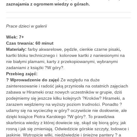
Aktualności
zaznajamia z ogromem wiedzy o górach.
Wydarzenia 2022
Prace dzieci w galerii
wydarzenia 2021
Wiek: 7+
wydarzenia 2020
Czas trwania: 60 minut
Materiały:
farby akwarelowe, pędzle, cienkie czarne pisaki
,
wydarzenia 2019
kartki bloku technicznego i kolorowe kartki z naniesionymi na
nie białymi plamami, karty z przekopiowanymi, wybranymi
wydarzenia 2018
zadaniami z książki ?W góry?.
Przebieg zajęć:
wydarzenia 2017
? Wprowadzenie do zajęć
Ze względu na duże
zainteresowanie i radość jaką przyniosła na ostatnich zajęciach
wydarzenia 2016
zabawa w Hirameki oraz nowych uczestników w grupie, dziś
podejmiemy się jeszcze kilku kolejnych ?Kroków? Hirameki, a
RODO
zarazem wejdziemy na wyższy poziom trudności. Ponadto ?
udamy się na wycieczkę w góry? oczywiście nie dosłownie, ale
Klauzula informacyjna
dzięki książce Piotra Karskiego ?W góry?. To prawdziwa
skarbnica wiedzy z której dowiecie się, skąd się biorą góry, jak
Polityka prywatności
rosną i jak się zmieniają. Odwiedzicie górskie szczyty, lodowce i
jaskinie. Wytropicie wilki, niedźwiedzie i śnieżne pantery ? a