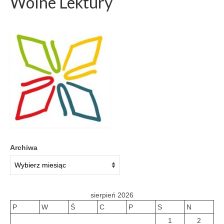
Wolne Lektury
Archiwa
sierpień 2026
P
W
Ś
C
P
S
N
1
2