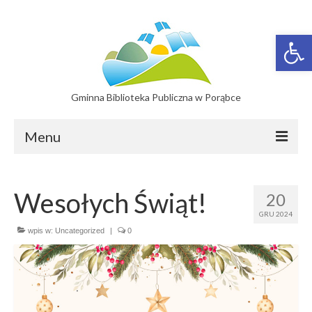
Otwórz 
Gminna Biblioteka Publiczna w Porąbce
Menu
Filie
Wesołych Świąt!
20
Filia w Bujakowie
GRU 2024
Filia w Czańcu
wpis w:
Uncategorized
|
0
Filia w Kobiernicach
Katalog On-line