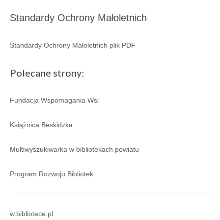
Regulamin
Standardy Ochrony Małoletnich
Regulamin korzystania ze zbiorów i usług GBP
w Porąbce.
Standardy Ochrony Małoletnich plik PDF
Galeria
Polecane strony:
Galeria 2026
Galeria 2025
Fundacja Wspomagania Wsi
Galeria 2024
Książnica Beskidzka
Galeria 2023
Multiwyszukiwarka w bibliotekach powiatu
Galeria 2022
Program Rozwoju Bibliotek
Galeria 2021
Galeria 2020
w.bibliotece.pl
Galeria 2019