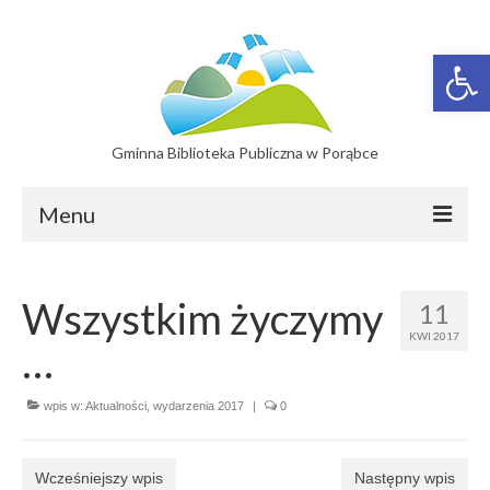
Otwórz 
Gminna Biblioteka Publiczna w Porąbce
Menu
Filie
Wszystkim życzymy
11
Filia w Bujakowie
KWI 2017
…
Filia w Czańcu
Filia w Kobiernicach
wpis w:
Aktualności
,
wydarzenia 2017
|
0
Katalog On-line
Wcześniejszy wpis
Następny wpis