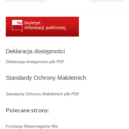
Aktualności
Wydarzenia 2022
wydarzenia 2021
wydarzenia 2020
wydarzenia 2019
Deklaracja dostępności
wydarzenia 2018
Deklaracja dostępności plik PDF
wydarzenia 2017
Standardy Ochrony Małoletnich
wydarzenia 2016
Standardy Ochrony Małoletnich plik PDF
RODO
Klauzula informacyjna
Polecane strony:
Polityka prywatności
Fundacja Wspomagania Wsi