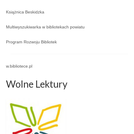
Regulamin
Książnica Beskidzka
Regulamin korzystania ze zbiorów i usług GBP
w Porąbce.
Multiwyszukiwarka w bibliotekach powiatu
Galeria
Program Rozwoju Bibliotek
Galeria 2026
Galeria 2025
w.bibliotece.pl
Galeria 2024
Wolne Lektury
Galeria 2023
Galeria 2022
Galeria 2021
Galeria 2020
Galeria 2019