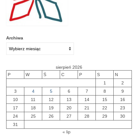
Galeria 2018
Galeria 2017
O bibliotece
Archiwa
Historia
Misja
sierpień 2026
Wizja
P
W
Ś
C
P
S
N
1
2
Internet
3
4
5
6
7
8
9
Kontakt
10
11
12
13
14
15
16
17
18
19
20
21
22
23
Dane kontaktowe
24
25
26
27
28
29
30
Nota prawna
31
« lip