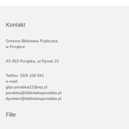
Kontakt
Gminna Biblioteka Publiczna
w Porąbce
43-353 Porąbka, ul Rynek 22
Tel/fax: 33/8 106 041
e-mail:
gbp-porabka22@wp.pl
porabka@bibliotekaporabka.pl
dyrektor@bibliotekaporabka.pl
Filie