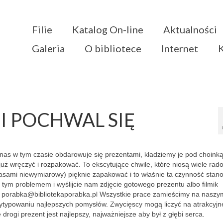
Filie
Katalog On-line
Aktualności
Galeria
O bibliotece
Internet
I POCHWAL SIĘ
z nas w tym czasie obdarowuje się prezentami, kładziemy je pod choinką 
ż wręczyć i rozpakować. To ekscytujące chwile, które niosą wiele rado
zasami niewymiarowy) pięknie zapakować i to właśnie ta czynność stano
z tym problemem i wyślijcie nam zdjęcie gotowego prezentu albo filmik
 porabka@bibliotekaporabka.pl Wszystkie prace zamieścimy na naszy
wytypowaniu najlepszych pomysłów. Zwycięscy mogą liczyć na atrakcyjn
rogi prezent jest najlepszy, najważniejsze aby był z głębi serca.