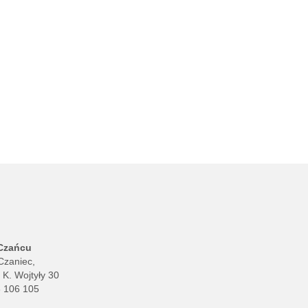
 Czańcu
Czaniec,
. K. Wojtyły 30
8 106 105