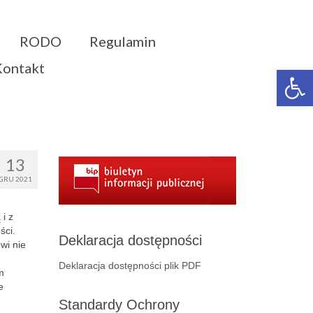
RODO
Regulamin
Kontakt
Otwórz 
13
GRU 2021
i z
ści.
Deklaracja dostępności
wi nie
Deklaracja dostępności plik PDF
m
e
Standardy Ochrony