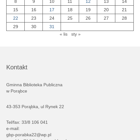
8
9
10
11
12
13
14
15
16
17
18
19
20
21
22
23
24
25
26
27
28
29
30
31
« lis
sty »
Kontakt
Gminna Biblioteka Publiczna
w Porąbce
43-353 Porąbka, ul Rynek 22
Tel/fax: 33/8 106 041
e-mail:
gbp-porabka22@wp.pl