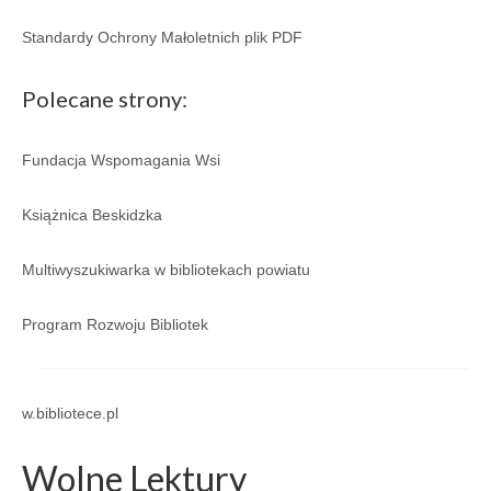
Regulamin
Standardy Ochrony Małoletnich plik PDF
Regulamin korzystania ze zbiorów i usług GBP
w Porąbce.
Polecane strony:
Galeria
Fundacja Wspomagania Wsi
Galeria 2026
Galeria 2025
Książnica Beskidzka
Galeria 2024
Multiwyszukiwarka w bibliotekach powiatu
Galeria 2023
Program Rozwoju Bibliotek
Galeria 2022
Galeria 2021
w.bibliotece.pl
Galeria 2020
Wolne Lektury
Galeria 2019