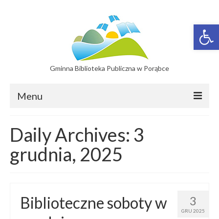
Otwórz 
Gminna Biblioteka Publiczna w Porąbce
Menu
Filie
Daily Archives: 3
Filia w Bujakowie
grudnia, 2025
Filia w Czańcu
Filia w Kobiernicach
Biblioteczne soboty w
3
Katalog On-line
GRU 2025