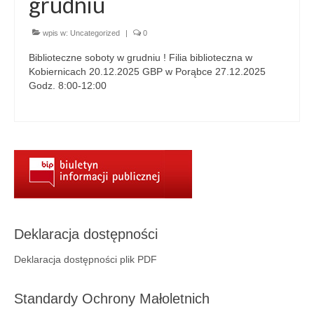
grudniu
Aktualności
Wydarzenia 2022
wpis w:
Uncategorized
|
0
Biblioteczne soboty w grudniu ! Filia biblioteczna w
wydarzenia 2021
Kobiernicach 20.12.2025 GBP w Porąbce 27.12.2025
Godz. 8:00-12:00
wydarzenia 2020
wydarzenia 2019
wydarzenia 2018
wydarzenia 2017
wydarzenia 2016
Deklaracja dostępności
RODO
Deklaracja dostępności plik PDF
Klauzula informacyjna
Polityka prywatności
Standardy Ochrony Małoletnich