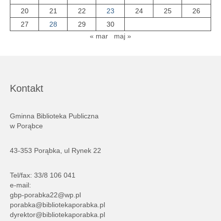
20
21
22
23
24
25
26
27
28
29
30
« mar
maj »
Kontakt
Gminna Biblioteka Publiczna
w Porąbce
43-353 Porąbka, ul Rynek 22
Tel/fax: 33/8 106 041
e-mail:
gbp-porabka22@wp.pl
porabka@bibliotekaporabka.pl
dyrektor@bibliotekaporabka.pl