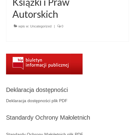
Książki i Praw
Aktualności
Autorskich
Wydarzenia 2022
wydarzenia 2021
wpis w:
Uncategorized
|
0
wydarzenia 2020
wydarzenia 2019
wydarzenia 2018
wydarzenia 2017
wydarzenia 2016
Deklaracja dostępności
Deklaracja dostępności plik PDF
RODO
Klauzula informacyjna
Standardy Ochrony Małoletnich
Polityka prywatności
Standardy Ochrony Małoletnich plik PDF