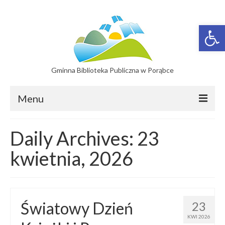
Otwórz 
Gminna Biblioteka Publiczna w Porąbce
Menu
Filie
Daily Archives: 23
Filia w Bujakowie
kwietnia, 2026
Filia w Czańcu
Filia w Kobiernicach
Światowy Dzień
23
Katalog On-line
KWI 2026