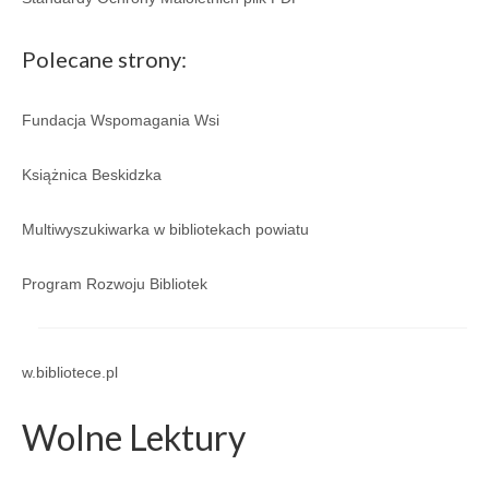
Regulamin
Polecane strony:
Regulamin korzystania ze zbiorów i usług GBP
w Porąbce.
Fundacja Wspomagania Wsi
Galeria
Galeria 2026
Książnica Beskidzka
Galeria 2025
Multiwyszukiwarka w bibliotekach powiatu
Galeria 2024
Program Rozwoju Bibliotek
Galeria 2023
Galeria 2022
w.bibliotece.pl
Galeria 2021
Wolne Lektury
Galeria 2020
Galeria 2019