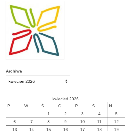
Galeria 2018
Galeria 2017
O bibliotece
Historia
Misja
Wizja
Archiwa
Internet
Kontakt
kwiecień 2026
Dane kontaktowe
P
W
Ś
C
P
S
N
1
2
3
4
5
Nota prawna
6
7
8
9
10
11
12
13
14
15
16
17
18
19