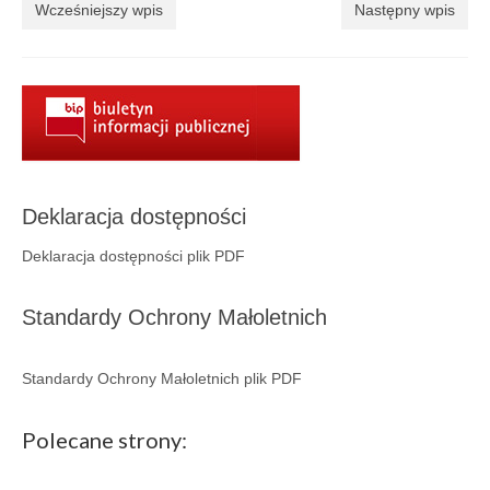
Aktualności
Wcześniejszy wpis
Następny wpis
Wydarzenia 2022
wydarzenia 2021
wydarzenia 2020
wydarzenia 2019
Deklaracja dostępności
wydarzenia 2018
Deklaracja dostępności plik PDF
wydarzenia 2017
Standardy Ochrony Małoletnich
wydarzenia 2016
RODO
Standardy Ochrony Małoletnich plik PDF
Klauzula informacyjna
Polecane strony:
Polityka prywatności