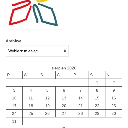
Galeria 2018
Galeria 2017
O bibliotece
Archiwa
Historia
Misja
Wizja
sierpień 2026
P
W
Ś
C
P
S
N
Internet
1
2
3
4
5
6
7
8
9
Kontakt
10
11
12
13
14
15
16
Dane kontaktowe
17
18
19
20
21
22
23
24
25
26
27
28
29
30
Nota prawna
31