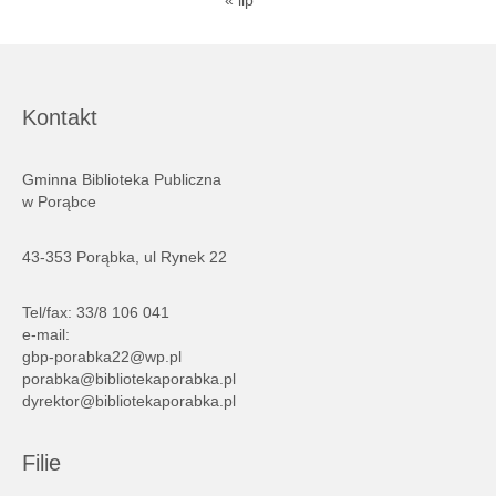
« lip
Kontakt
Gminna Biblioteka Publiczna
w Porąbce
43-353 Porąbka, ul Rynek 22
Tel/fax: 33/8 106 041
e-mail:
gbp-porabka22@wp.pl
porabka@bibliotekaporabka.pl
dyrektor@bibliotekaporabka.pl
Filie