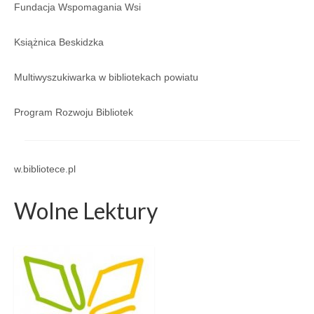
Regulamin
Fundacja Wspomagania Wsi
Regulamin korzystania ze zbiorów i usług GBP
Książnica Beskidzka
w Porąbce.
Multiwyszukiwarka w bibliotekach powiatu
Galeria
Galeria 2026
Program Rozwoju Bibliotek
Galeria 2025
Galeria 2024
w.bibliotece.pl
Galeria 2023
Wolne Lektury
Galeria 2022
Galeria 2021
Galeria 2020
Galeria 2019