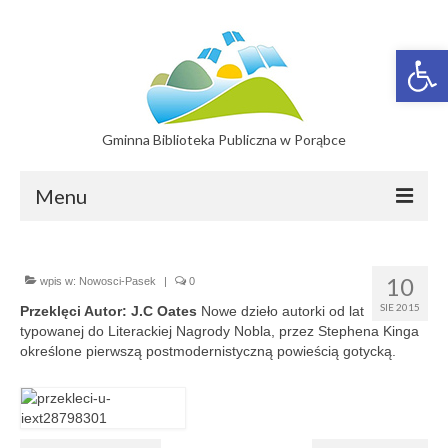
Otwórz 
Gminna Biblioteka Publiczna w Porąbce
Menu
Filie
10
wpis w:
Nowosci-Pasek
|
0
Filia w Bujakowie
SIE 2015
Przeklęci Autor: J.C Oates
Nowe dzieło autorki od lat
typowanej do Literackiej Nagrody Nobla, przez Stephena Kinga
Filia w Czańcu
określone pierwszą postmodernistyczną powieścią gotycką.
Filia w Kobiernicach
Katalog On-line