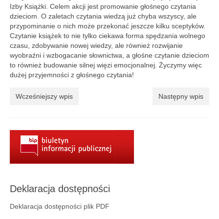
Aktualności
Izby Książki. Celem akcji jest promowanie głośnego czytania
dzieciom. O zaletach czytania wiedzą już chyba wszyscy, ale
Wydarzenia 2022
przypominanie o nich może przekonać jeszcze kilku sceptyków.
Czytanie książek to nie tylko ciekawa forma spędzania wolnego
wydarzenia 2021
czasu, zdobywanie nowej wiedzy, ale również rozwijanie
wyobraźni i wzbogacanie słownictwa, a głośne czytanie dzieciom
wydarzenia 2020
to również budowanie silnej więzi emocjonalnej. Życzymy więc
dużej przyjemności z głośnego czytania!
wydarzenia 2019
Wcześniejszy wpis
Następny wpis
wydarzenia 2018
wydarzenia 2017
wydarzenia 2016
RODO
Klauzula informacyjna
Deklaracja dostępności
Polityka prywatności
Deklaracja dostępności plik PDF