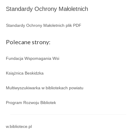
Regulamin
Standardy Ochrony Małoletnich
Regulamin korzystania ze zbiorów i usług GBP
w Porąbce.
Standardy Ochrony Małoletnich plik PDF
Galeria
Polecane strony:
Galeria 2026
Galeria 2025
Fundacja Wspomagania Wsi
Galeria 2024
Książnica Beskidzka
Galeria 2023
Multiwyszukiwarka w bibliotekach powiatu
Galeria 2022
Program Rozwoju Bibliotek
Galeria 2021
Galeria 2020
w.bibliotece.pl
Galeria 2019