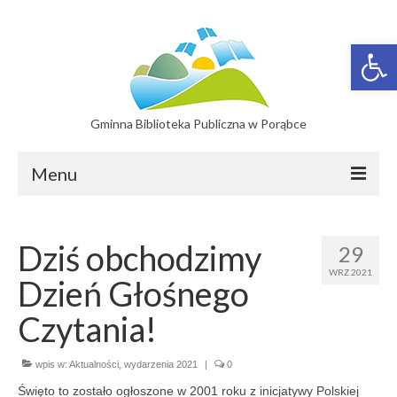
Otwórz 
Gminna Biblioteka Publiczna w Porąbce
Menu
Filie
Dziś obchodzimy
29
Filia w Bujakowie
WRZ 2021
Dzień Głośnego
Filia w Czańcu
Czytania!
Filia w Kobiernicach
wpis w:
Katalog On-line
Aktualności
,
wydarzenia 2021
|
0
Święto to zostało ogłoszone w 2001 roku z inicjatywy Polskiej