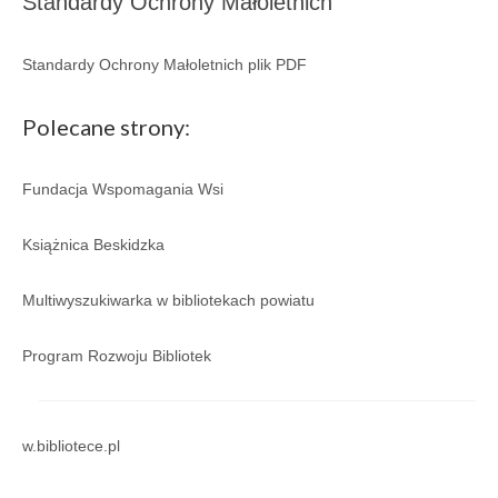
Standardy Ochrony Małoletnich
Galeria 2018
Standardy Ochrony Małoletnich plik PDF
Galeria 2017
Polecane strony:
O bibliotece
Historia
Fundacja Wspomagania Wsi
Misja
Książnica Beskidzka
Wizja
Multiwyszukiwarka w bibliotekach powiatu
Internet
Kontakt
Program Rozwoju Bibliotek
Dane kontaktowe
Nota prawna
w.bibliotece.pl