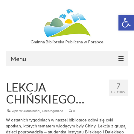
Otwórz 
Gminna Biblioteka Publiczna w Porąbce
Menu
Filie
LEKCJA
7
Filia w Bujakowie
GRU 2022
CHIŃSKIEGO…
Filia w Czańcu
Filia w Kobiernicach
wpis w:
Aktualności
,
Uncategorized
|
0
W ostatnich tygodniach w naszej bibliotece odbył się cykl
Katalog On-line
spotkań, których tematem wiodącym były Chiny. Lekcje z grupą
dzieci poprowadziła – studentka Instytutu Bliskiego i Dalekiego