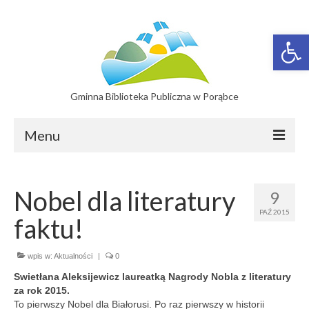
Otwórz 
Gminna Biblioteka Publiczna w Porąbce
Menu
Filie
Nobel dla literatury
9
Filia w Bujakowie
PAŹ 2015
faktu!
Filia w Czańcu
Filia w Kobiernicach
wpis w:
Aktualności
|
0
Swietłana Aleksijewicz laureatką Nagrody Nobla z literatury
Katalog On-line
za rok 2015.
To pierwszy Nobel dla Białorusi. Po raz pierwszy w historii