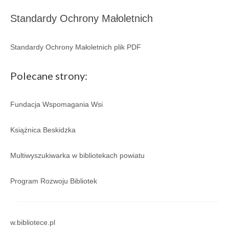
Regulamin
Standardy Ochrony Małoletnich
Regulamin korzystania ze zbiorów i usług GBP
w Porąbce.
Standardy Ochrony Małoletnich plik PDF
Galeria
Polecane strony:
Galeria 2026
Galeria 2025
Fundacja Wspomagania Wsi
Galeria 2024
Książnica Beskidzka
Galeria 2023
Multiwyszukiwarka w bibliotekach powiatu
Galeria 2022
Program Rozwoju Bibliotek
Galeria 2021
Galeria 2020
w.bibliotece.pl
Galeria 2019