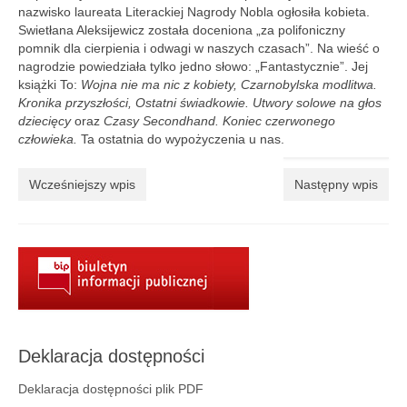
Aktualności
nazwisko laureata Literackiej Nagrody Nobla ogłosiła kobieta.
Swietłana Aleksijewicz została doceniona „za polifoniczny
Wydarzenia 2022
pomnik dla cierpienia i odwagi w naszych czasach”. Na wieść o
nagrodzie powiedziała tylko jedno słowo: „Fantastycznie”. Jej
wydarzenia 2021
książki To:
Wojna nie ma nic z kobiety, Czarnobylska modlitwa.
Kronika przyszłości, Ostatni świadkowie. Utwory solowe na głos
wydarzenia 2020
dziecięcy
oraz
Czasy Secondhand. Koniec czerwonego
człowieka.
Ta ostatnia do wypożyczenia u nas.
wydarzenia 2019
Wcześniejszy wpis
Następny wpis
wydarzenia 2018
wydarzenia 2017
wydarzenia 2016
RODO
Klauzula informacyjna
Deklaracja dostępności
Polityka prywatności
Deklaracja dostępności plik PDF