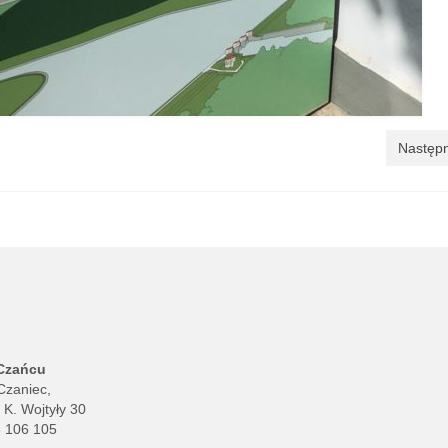
Następn
 Czańcu
Czaniec,
. K. Wojtyły 30
8 106 105