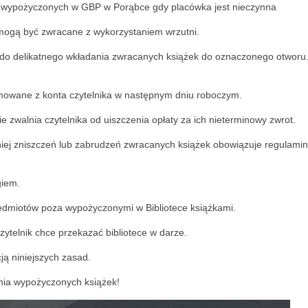
 wypożyczonych w GBP w Porąbce gdy placówka jest nieczynna
 mogą być zwracane z wykorzystaniem wrzutni.
t do delikatnego wkładania zwracanych książek do oznaczonego otworu.
jmowane z konta czytelnika w następnym dniu roboczym.
e zwalnia czytelnika od uiszczenia opłaty za ich nieterminowy zwrot.
iej zniszczeń lub zabrudzeń zwracanych książek obowiązuje regulami
giem.
rzedmiotów poza wypożyczonymi w Bibliotece książkami.
czytelnik chce przekazać bibliotece w darze.
ją niniejszych zasad.
nia wypożyczonych książek!