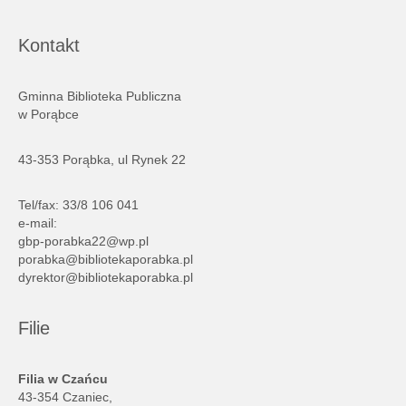
Kontakt
Gminna Biblioteka Publiczna
w Porąbce
43-353 Porąbka, ul Rynek 22
Tel/fax: 33/8 106 041
e-mail:
gbp-porabka22@wp.pl
porabka@bibliotekaporabka.pl
dyrektor@bibliotekaporabka.pl
Filie
Filia w Czańcu
43-354 Czaniec,