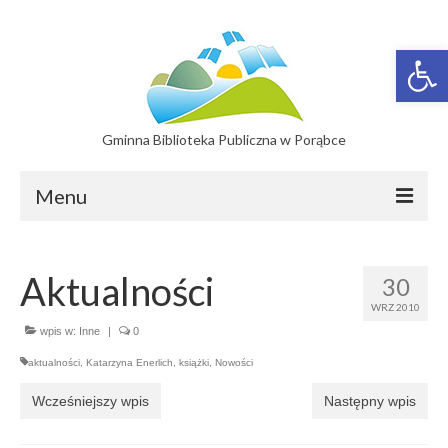
Otwórz 
Gminna Biblioteka Publiczna w Porąbce
Menu
Filie
Aktualności
30
Filia w Bujakowie
WRZ 2010
Filia w Czańcu
wpis w:
Inne
|
0
aktualności
,
Katarzyna Enerlich
,
książki
,
Nowości
Filia w Kobiernicach
Wcześniejszy wpis
Następny wpis
Katalog On-line