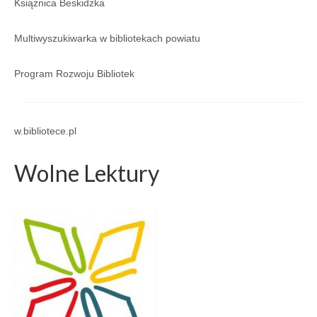
Książnica Beskidzka
Regulamin
Regulamin korzystania ze zbiorów i usług GBP
Multiwyszukiwarka w bibliotekach powiatu
w Porąbce.
Program Rozwoju Bibliotek
Galeria
Galeria 2026
w.bibliotece.pl
Galeria 2025
Wolne Lektury
Galeria 2024
Galeria 2023
Galeria 2022
Galeria 2021
Galeria 2020
Galeria 2019