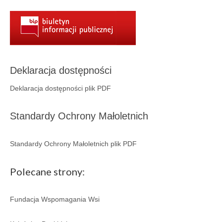
Aktualności
Wydarzenia 2022
wydarzenia 2021
wydarzenia 2020
Deklaracja dostępności
wydarzenia 2019
Deklaracja dostępności plik PDF
wydarzenia 2018
Standardy Ochrony Małoletnich
wydarzenia 2017
Standardy Ochrony Małoletnich plik PDF
wydarzenia 2016
RODO
Polecane strony:
Klauzula informacyjna
Fundacja Wspomagania Wsi
Polityka prywatności