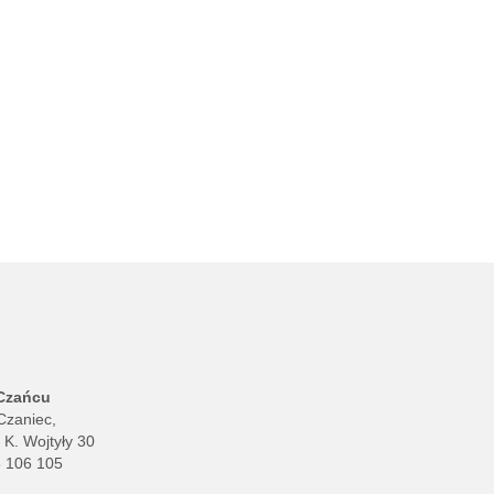
 Czańcu
Czaniec,
. K. Wojtyły 30
8 106 105