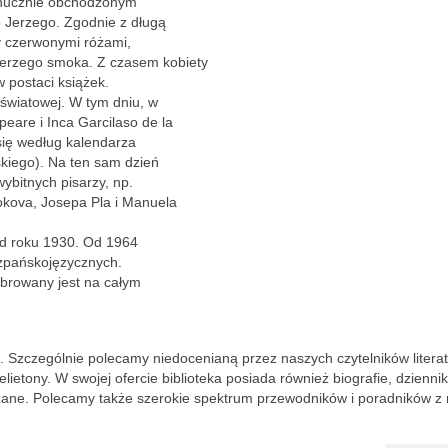
m hucznie obchodzonym
 Jerzego. Zgodnie z długą
y czerwonymi różami,
erzego smoka. Z czasem kobiety
postaci książek.
 światowej. W tym dniu, w
eare i Inca Garcilaso de la
się według kalendarza
skiego). Na ten sam dzień
ybitnych pisarzy, np.
okova, Josepa Pla i Manuela
 od roku 1930. Od 1964
szpańskojęzycznych.
ebrowany jest na całym
. Szczególnie polecamy niedocenianą przez naszych czytelników litera
lietony. W swojej ofercie biblioteka posiada również biografie, dzienniki
zane. Polecamy także szerokie spektrum przewodników i poradników z