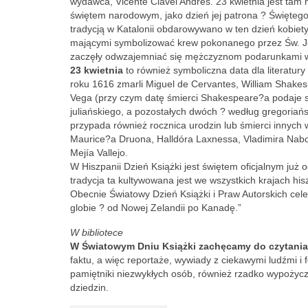
wydawca, Vicente Clavel Andrés. 23 kwietnia jest ta
świętem narodowym, jako dzień jej patrona ? Świętego
tradycją w Katalonii obdarowywano w ten dzień kobiet
mającymi symbolizować krew pokonanego przez Św. J
zaczęły odwzajemniać się mężczyznom podarunkami w 
23 kwietnia
to również symboliczna data dla literatury
roku 1616 zmarli Miguel de Cervantes, William Shakesp
Vega (przy czym datę śmierci Shakespeare?a podaje 
juliańskiego, a pozostałych dwóch ? według gregoriań
przypada również rocznica urodzin lub śmierci innych w
Maurice?a Druona, Halldóra Laxnessa, Vladimira Nab
Mejía Vallejo.
W Hiszpanii Dzień Książki jest świętem oficjalnym już
tradycja ta kultywowana jest we wszystkich krajach hi
Obecnie Światowy Dzień Książki i Praw Autorskich cel
globie ? od Nowej Zelandii po Kanadę.”
W bibliotece
W Światowym Dniu Książki
zachęcamy do czytania
faktu, a więc reportaże, wywiady z ciekawymi ludźmi i fe
pamiętniki niezwykłych osób, również rzadko wypożyc
dziedzin.