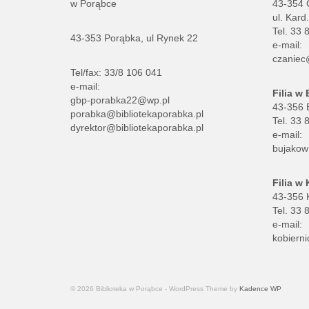
w Porąbce
43-354 
ul. Kard
Tel. 33 
43-353 Porąbka, ul Rynek 22
e-mail:
czaniec
Tel/fax: 33/8 106 041
e-mail:
Filia w
gbp-porabka22@wp.pl
43-356 B
porabka@bibliotekaporabka.pl
Tel. 33 
dyrektor@bibliotekaporabka.pl
e-mail:
bujakow
Filia w
43-356 K
Tel. 33 
e-mail:
kobierni
© 2026 Biblioteka w Porąbce - WordPress Theme by
Kadence WP