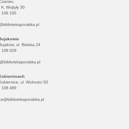
Czaniec,
. K. Wojtyły 30
8 106 105
@bibliotekaporabka.pl
 Bujakowie
ujaków, ul. Bielska 24
8 108 029
@bibliotekaporabka.pl
 Kobiernicach
obiernice, ul. Wolności 50
8 108 489
ce@bibliotekaporabka.pl