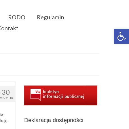
RODO
Regulamin
Kontakt
Otwórz 
30
WRZ 2010
ia
Deklaracja dostępności
nkcję